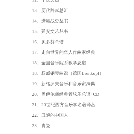
12、午夜文丛
13、历代辞赋总汇
14、潇湘战史丛书
15、延安文艺丛书
16、贝多芬总谱
17、走向世界的华人作曲家经典
18、全国音乐院系教学总谱
18、权威钢琴曲谱（德国Breitkopf）
19、新格罗夫音乐和音乐家辞典
20、奥伊伦堡经典管弦乐总谱+CD
21、20世纪西方音乐学名著译丛
22、丑陋的中国人
23、青瓷