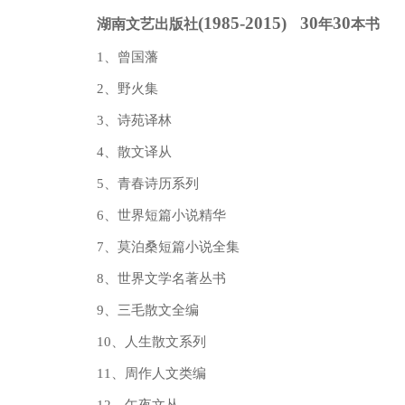
(1985-2015) 30
30
湖南文艺出版社
年
本书
1、曾国藩
2、野火集
3、诗苑译林
4、散文译从
5、青春诗历系列
6、世界短篇小说精华
7、莫泊桑短篇小说全集
8、世界文学名著丛书
9、三毛散文全编
10、人生散文系列
11、周作人文类编