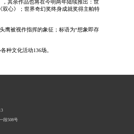
遗》，其余作品也将在今明两年陆续推出：世
《双心》；世界奇幻奖终身成就奖得主帕特
猫头鹰被视作指挥的象征；标语为“想象即存
各种文化活动136场。
13
段508号