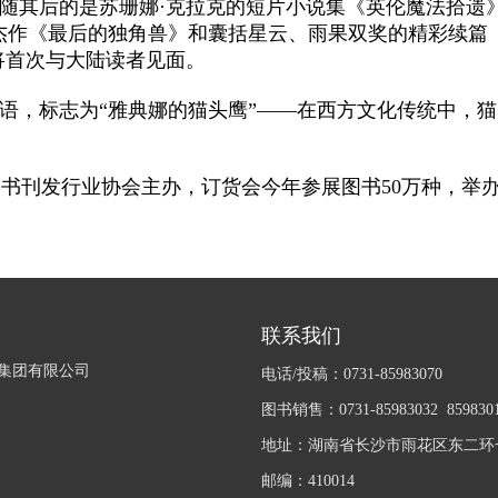
紧随其后的是苏珊娜·克拉克的短片小说集《英伦魔法拾
杰作《最后的独角兽》和囊括星云、雨果双奖的精彩续篇
将首次与大陆读者见面。
标语，标志为“雅典娜的猫头鹰”——在西方文化传统中，
国书刊发行业协会主办，订货会今年参展图书50万种，举办
联系我们
集团有限公司
电话/投稿：0731-85983070
图书销售：0731-85983032 859830
地址：湖南省长沙市雨花区东二环一
邮编：410014