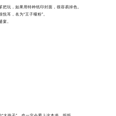
挲把玩，如果用特种纸印封面，很容易掉色。
“
”
很悦耳，名为
王子哑粉
。
盛宴。
“
”
的
大孩子
，也一定会爱上这本书。听听