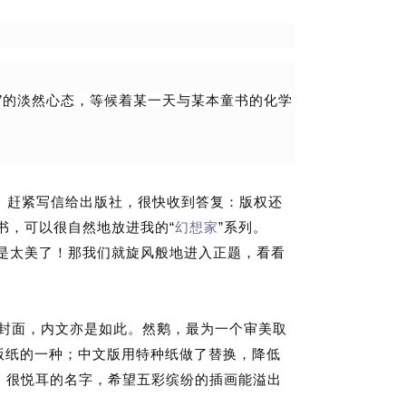
”
的淡然心态，等候着某一天与某本童书的化学
。赶紧写信给出版社，很快收到答复：版权还
“
”
书，可以很自然地放进我的
幻想家
系列。
是太美了！那我们就旋风般地进入正题，看看
封面，内文亦是如此。然鹅，最为一个审美取
版纸的一种；中文版用特种纸做了替换，降低
，很悦耳的名字，希望五彩缤纷的插画能溢出