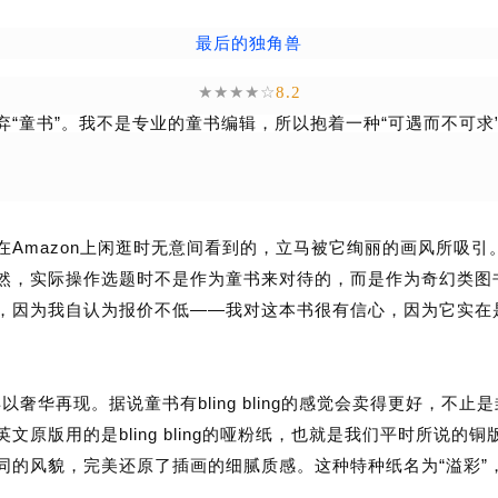
最后的独角兽
★★★★☆
8.2
“
”
“
弃
童书
。我不是专业的童书编辑，所以抱着一种
可遇而不可求
Amazon
在
上闲逛时无意间看到的，立马被它绚丽的画风所吸引
然，实际操作选题时不是作为童书来对待的，而是作为奇幻类图
——
，因为我自认为报价不低
我对这本书很有信心，因为它实在
bling bling
得以奢华再现。据说童书有
的感觉会卖得更好，不止是
bling bling
英文原版用的是
的哑粉纸，也就是我们平时所说的铜
“
”
同的风貌，完美还原了插画的细腻质感。这种特种纸名为
溢彩