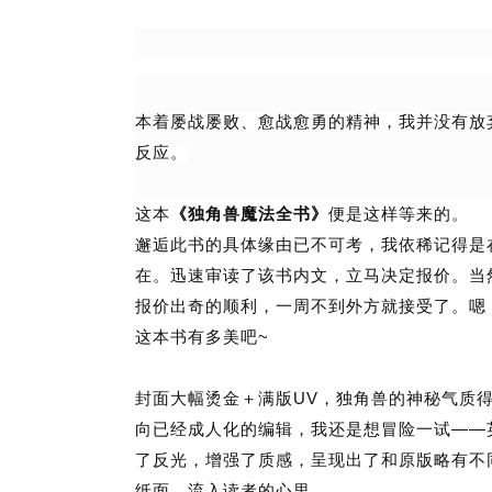
本着屡战屡败、愈战愈勇的精神，我并没有放
反应。
这本
《独角兽魔法全书》
便是这样等来的。
邂逅此书的具体缘由已不可考，我依稀记得是
在。迅速审读了该书内文，立马决定报价。当
报价出奇的顺利，一周不到外方就接受了。嗯
~
这本书有多美吧
UV
封面大幅烫金＋满版
，独角兽的神秘气质
——
向已经成人化的编辑，我还是想冒险一试
了反光，增强了质感，呈现出了和原版略有不
纸面，流入读者的心里。