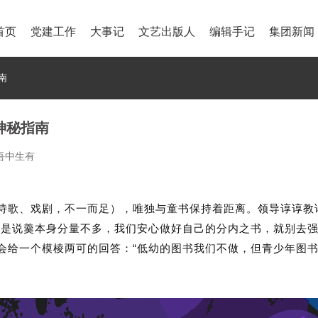
首页
党建工作
大事记
文艺出版人
编辑手记
集团新闻
南
神秘指南
：吾中生有
诗歌、戏剧，不一而足），唯独与童书保持着距离。领导谆谆教
也是说羹本身分量不多，我们安心做好自己的分内之书，就别去
“
会给一个模棱两可的回答：
低幼的图书我们不做，但青少年图