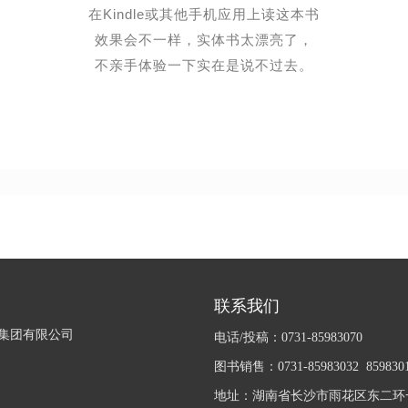
Kindle
在
或其他手机应用上读这本书
效果会不一样，实体书太漂亮了，
不亲手体验一下实在是说不过去。
联系我们
集团有限公司
电话/投稿：0731-85983070
图书销售：0731-85983032 859830
地址：湖南省长沙市雨花区东二环一