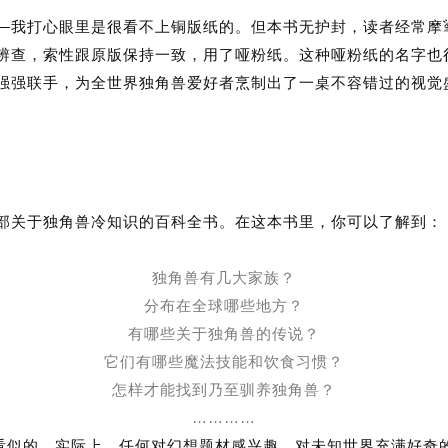
—
我打心眼里是很看不上铜版纸的。但本书无护封，读者经常摩
辨查，索性跟原版保持一致，用了哑粉纸。这种哑粉纸的名字也
强强联手，为全世界独角兽爱好者烹制出了一桌不容错过的视觉
部关于独角兽冷知识的百科全书。在这本书里，你可以了解到：
独角兽有几大家族？
分布在全球哪些地方？
有哪些关于独角兽的传说？
它们有哪些魔法技能和饮食习惯？
怎样才能找到乃至驯养独角兽？
…………
看似的。实际上，任何对幻想题材感兴趣、对未知世界充满好奇