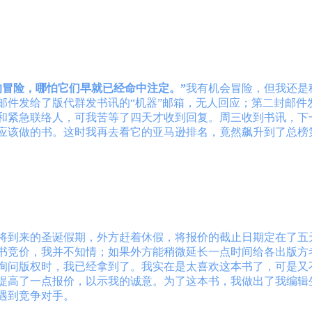
的冒险，哪怕它们早就已经命中注定。
”
我有机会冒险，但我还是
件发给了版代群发书讯的“机器”邮箱，无人回应；第二封邮件发给
和紧急联络人，可我苦等了四天才收到回复。周三收到书讯，下
应该做的书。这时我再去看它的亚马逊排名，竟然飙升到了总榜
将到来的圣诞假期，外方赶着休假，将报价的截止日期定在了五天
书竞价，我并不知情；如果外方能稍微延长一点时间给各出版方
询问版权时，我已经拿到了。我实在是太喜欢这本书了，可是又
微提高了一点报价，以示我的诚意。为了这本书，我做出了我编辑
遇到竞争对手。