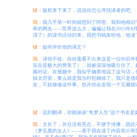
狓
：版权拿下来了，说说你怎么寻找译者的吧。
我
：我几乎第一时间就想到了阿密。我和他相识
单的网友——世界这么大，偏偏让我在2015年
清了）的读书活动归来。我把书稿发给他，他读
狓
：如何评价他的译文？
我
：译得不错。你丝毫看不出来这是一位90后
实在是极大的赞美了），就被深深地吸引住了。
频对证。在视频中，我似乎确凿地说了这句话，
辑太厉害，要么就是我当时犯糊涂了。我只是借
友，不妨做做这件事。也许你会发现一个宝藏德
狓
：说到翻译，你能谈谈“奇梦人生”这个书名是
我
：太长了，并且没有亮点，不便于传播，因此
《梦见鹿的女人》——基于我在读了内容简介和第