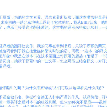
于豆瓣，为他的文学素养、语言素养所折服，而这本书恰好又是
8月末晚间的一趟北京地铁上遇到了实体的他，我从BIBF归来，
了，也乐于接受这次翻译邀约。这本书的译者来得如此顺利，一
年轻译者的翻译处女作。我的同事在拿到书后，只读了序幕的两页
她恰巧看到了我在接受媒体采访时说的话，问我：“这本书的译文
但印象中我是在谈本书在技术层面上对原著的超越（附赠了一个
助词典，抽读了原著中的一些文字，怎么可能去结合原文，对译
语译者。
如何诞生的吗？为什么不直译成“人们可以从这里看见什么”呢？
不适合做书名。倒挺符合德国人朴实严谨的作风。试译阶段，译
一章英译之后对本书的粗浅判断。但okapi终究不是鹿——虽