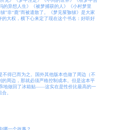
中所见》《梦中注定》《不同的世界》《在梦中告
玛的异想人生》《被梦捕获的人》《小村梦里
狓”非“鹿”而被遣散了。《梦见㺢㹢狓》是大家
予夺的大权，横下心来定了现在这个书名：好听好
是不得已而为之。国外其他版本也做了周边（不
到的周边，那就必须严格控制成本。但是这本平
乖地做回了冰箱贴——这实在是性价比最高的一
组合。
中哪一个故事？