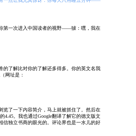
有一点让我尤其惊讶：你每天只用睡五分钟——
你第一次进入中国读者的视野——狓：嘿，我在
兽的了解比对你的了解还多得多。你的英文名我
i（网址是：
，浏览了一下内容简介，马上就被抓住了。然后在
.45。我也通过Google翻译了解它的德文版文
相信独立书商的眼光的。评论界也是一水儿的好