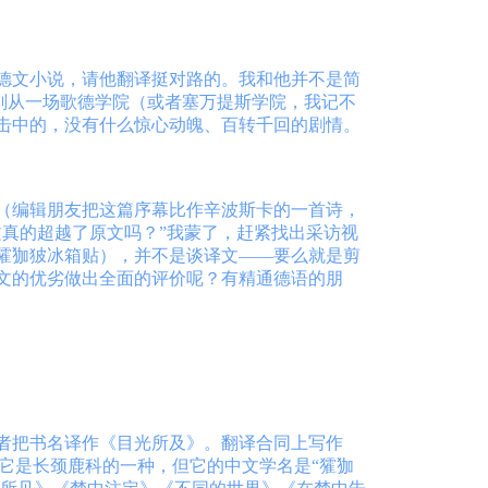
德文小说，请他翻译挺对路的。我和他并不是简
他刚从一场歌德学院（或者塞万提斯学院，我记不
击中的，没有什么惊心动魄、百转千回的剧情。
（编辑朋友把这篇序幕比作辛波斯卡的一首诗，
真的超越了原文吗？”我蒙了，赶紧找出采访视
㺢㹢狓冰箱贴），并不是谈译文——要么就是剪
文的优劣做出全面的评价呢？有精通德语的朋
者把书名译作《目光所及》。翻译合同上写作
然它是长颈鹿科的一种，但它的中文学名是“㺢㹢