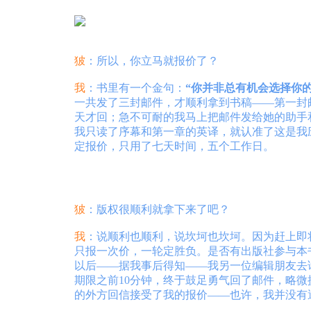
狓
：所以，你立马就报价了？
我
：书里有一个金句：
“你并非总有机会选择你
一共发了三封邮件，才顺利拿到书稿——第一封邮
天才回；急不可耐的我马上把邮件发给她的助手
我只读了序幕和第一章的英译，就认准了这是我
定报价，只用了七天时间，五个工作日。
狓
：版权很顺利就拿下来了吧？
我
：说顺利也顺利，说坎坷也坎坷。因为赶上即
只报一次价，一轮定胜负。是否有出版社参与本
以后——据我事后得知——我另一位编辑朋友去
期限之前10分钟，终于鼓足勇气回了邮件，略
的外方回信接受了我的报价——也许，我并没有