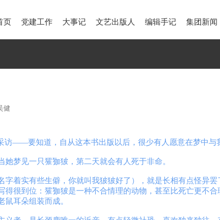
首页
党建工作
大事记
文艺出版人
编辑手记
集团新闻
吴健
采访——要知道，自从这本书出版以后，很少有人愿意在梦中与
当她梦见一只㺢㹢狓，第二天就会有人死于非命。
名字着实有些生僻，你就叫我狓狓好了），就是长相有点怪异罢
写得很到位：㺢㹢狓是一种不合情理的动物，甚至比死亡更不合
老鼠耳朵组装而成。