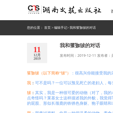
您的位置：
首页
>
编辑手记
>
我和㺢㹢狓的对话
我和㺢㹢狓的对话
11
发布时间：2019-12-11 发布者：
12月
2019
㺢㹢狓（以下简称“狓”）
：很高兴你能接受我的
我
：
可不是吗？一位可以预见死亡的老妇人，每
狓
：
其实，我是一种很可爱的动物（对了，我的
点奇怪吗？莱基女士这样描述我的外貌，我觉得
的屁股、形似长颈鹿的铁锈色身躯、狍子眼睛和