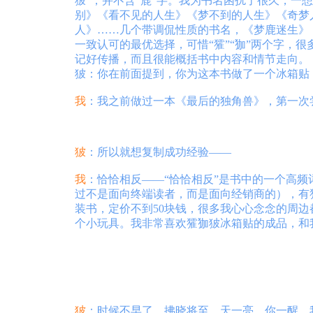
狓”，并不含“鹿”字。我为书名困扰了很久，
别》《看不见的人生》《梦不到的人生》《奇梦
人》……几个带调侃性质的书名，《梦鹿迷生》《
一致认可的最优选择，可惜“㺢”“㹢”两个字，
记好传播，而且很能概括书中内容和情节走向。
狓：你在前面提到，你为这本书做了一个冰箱贴
我
：我之前做过一本《最后的独角兽》，第一次
狓
：所以就想复制成功经验——
我
：恰恰相反——“恰恰相反”是书中的一个高
过不是面向终端读者，而是面向经销商的），有
装书，定价不到50块钱，很多我心心念念的周
个小玩具。我非常喜欢㺢㹢狓冰箱贴的成品，和我
狓
：时候不早了，拂晓将至，天一亮，你一醒，