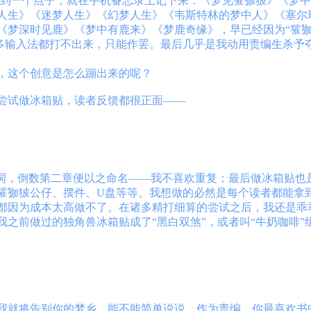
一想到一个点子，就在手机备忘录上记下来：《梦见㺢㹢狓》《梦
人生》《迷梦人生》《幻梦人生》《韦斯特林的梦中人》《塞尔
梦深时见鹿》《梦中有鹿来》《梦鹿奇缘》，早已经因为“㺢㹢
很多输入法都打不出来，只能作罢。最后几乎是我动用责编生杀
，这个创意是怎么蹦出来的呢？
尝试做冰箱贴，读者反馈都很正面——
频词，倒数第二章便以之命名——我不喜欢重复；最后做冰箱贴也
㺢㹢狓公仔、摆件、U盘等等。我想做的必然是每个读者都能拿
边都因为成本太高做不了。在诸多精打细算的尝试之后，我还是乖
之前做过的独角兽冰箱贴成了“黑白双煞”，或者叫“牛奶咖啡”
我就将告别你的梦乡。能不能简单说说，作为责编，你最喜欢书