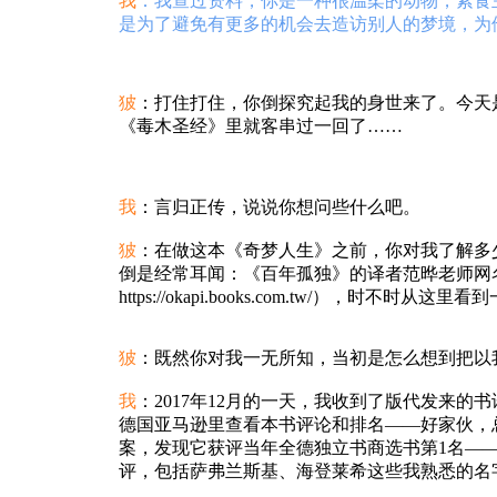
我
：我查过资料，你是一种很温柔的动物，素食
是为了避免有更多的机会去造访别人的梦境，为
狓
：打住打住，你倒探究起我的身世来了。今天
《毒木圣经》里就客串过一回了……
我
：言归正传，说说你想问些什么吧。
狓
：在做这本《奇梦人生》之前，你对我了解多
倒是经常耳闻：《百年孤独》的译者范晔老师网名就
https://okapi.books.com.tw/），时不时从
狓
：既然你对我一无所知，当初是怎么想到把以
我
：2017年12月的一天，我收到了版代发来
德国亚马逊里查看本书评论和排名——好家伙，总榜第
案，发现它获评当年全德独立书商选书第1名—
评，包括萨弗兰斯基、海登莱希这些我熟悉的名