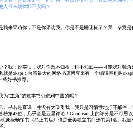
主义者，是长颈鹿唯一的近亲。有点轻微社恐，喜欢独来独往。
他人带来烦扰和不安吗？
是我来采访你，不是你采访我。你是不是睡迷糊了？我：毕竟是
少？我：说实话，我对你既不知根，也不知底——可能我对独角
是okapi；台湾最大的网络书店博客来有一个编辑室也叫okap
这里看到一些好书推荐。
我为“主角”的这本书引进到中国的呢？
的书讯。书名是直译，并没有太吸引我，我只是习惯性地打开邮件
43位，几乎全是五星评论！Goodreads上的评分是不可思议的4
—现象级畅销书《岛上书店》也是全美独立书商选书第1名。我挺
字。