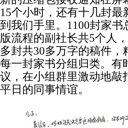
15
个小时，还有十几封最
到我们手里。
1100
封家书
版流程的副社长共
5
个人
多封共
30
多万字的稿件，
每一封家书分组归类。有
议，在小组群里激动地敲
平日的同事情谊。