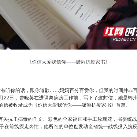
《你信大爱我信你——潇湘抗疫家书》
没有听你的话，跟你道歉……妈妈百分百爱你，但我的时间并非
1月22日，曹晓英在进隔离病房工作前，写下了这封信，她是郴
的信被收录成为《你信大爱我信你——潇湘抗疫家书》首篇。
儿有关抗击病毒的作文、彩色的全家福画和手工玫瑰花，省委统
子在前线疾走奔忙，他所在的单位也发动全省统一战线投入抗