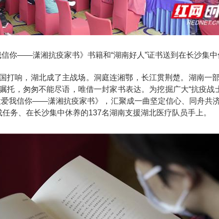
我信你——潇湘抗疫家书》书籍和“湖南好人”证书送到在长沙集中
国打响，湖北成了主战场。洞庭连湘鄂，长江贯荆楚。湖南一
嘱托，匆匆不能尽语，唯借一封家书表达。为挖掘广大“抗疫战士
大爱我信你——潇湘抗疫家书》，汇聚成一曲坚定信心、同舟共
成任务、在长沙集中休养的137名湖南支援湖北医疗队员手上。