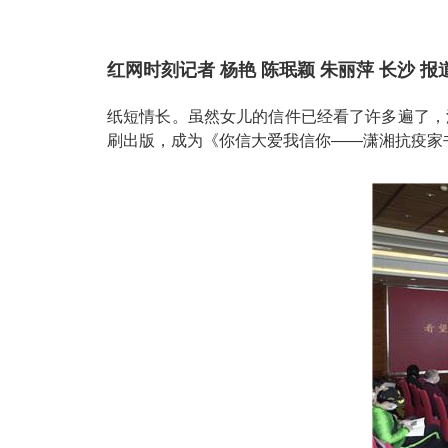
红网时刻记者 杨艳 陈珉颖 朱丽萍 长沙 报
纸短情长。虽然女儿的信件已经看了许多遍了，
刷出版，成为《你信大爱我信你——潇湘抗疫家