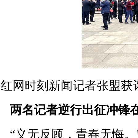
红网时刻新闻记者张盟获
两名记者逆行出征冲锋
“义无反顾，青春无悔。