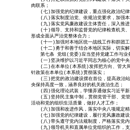
肉联系；
七
加强党的纪律建设，重点强化政治纪律
(
)
八
落实制度治党、依规治党要求，加强本
(
)
九
落实党风廉政建设主体责任，深入推进
(
)
十
领导、支持和监督党的纪律检查机关、
(
)
形成全面从严治党整体合力；
十一
加强对本地区统一战线工作和群团工
(
)
十二
勇于和善于结合本地区实际，切实解
(
)
第七条
党组
党委
应当坚持党建工作与业
(
)
一
坚决维护以习近平同志为核心的党中央
(
)
二
在本单位
本系统
发挥把方向、管大
(
)
(
)
针政策在本单位
本系统
贯彻落实；
(
)
三
把党的政治建设摆在首位，提高政治
(
)
央保持高度一致，涵养良好的机关政治生态；
四
强化理论武装，学懂弄通做实习近平新
(
)
五
坚持民主集中制，贯彻党管干部、党
(
)
活动和党的组织生活质量，做好人才工作；
六
加强和改进作风，落实中央八项规定精
(
)
七
加强党的纪律建设，履行党风廉政建设
(
)
八
带头遵守党内法规制度，严格落实党内
(
)
九
领导机关和直属单位党组织的工作，支
(
)