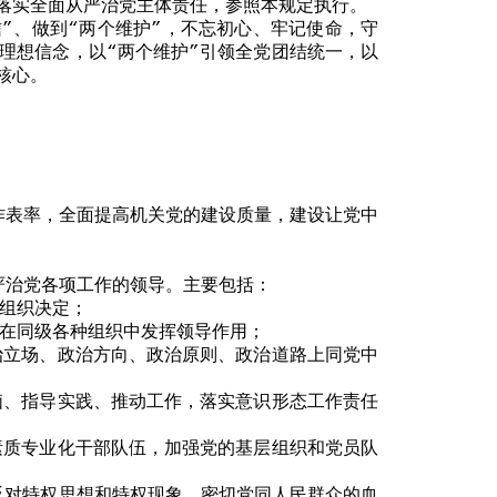
落实全面从严治党主体责任，参照本规定执行。
信
、做到
两个维护
，不忘初心、牢记使命，守
”
“
”
理想信念，以
两个维护
引领全党团结统一，以
“
”
核心。
作表率，全面提高机关党的建设质量，建设让党中
严治党各项工作的领导。主要包括：
组织决定；
在同级各种组织中发挥领导作用；
治立场、政治方向、政治原则、政治道路上同党中
脑、指导实践、推动工作，落实意识形态工作责任
素质专业化干部队伍，加强党的基层组织和党员队
反对特权思想和特权现象，密切党同人民群众的血