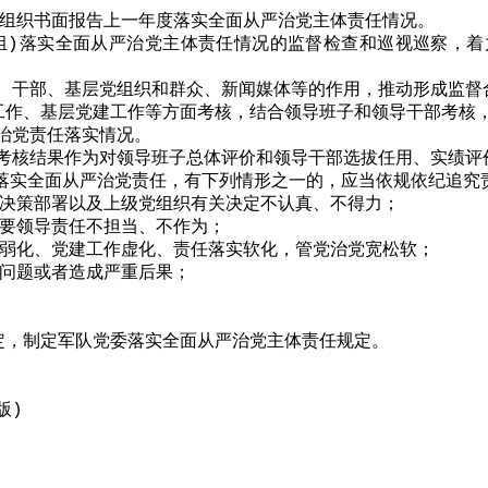
组织书面报告上一年度落实全面从严治党主体责任情况。
组
落实全面从严治党主体责任情况的监督检查和巡视巡察，着
)
、干部、基层党组织和群众、新闻媒体等的作用，推动形成监督
工作、基层党建工作等方面考核，结合领导班子和领导干部考核
治党责任落实情况。
考核结果作为对领导班子总体评价和领导干部选拔任用、实绩评
落实全面从严治党责任，有下列情形之一的，应当依规依纪追究
决策部署以及上级党组织有关决定不认真、不得力；
要领导责任不担当、不作为；
弱化、党建工作虚化、责任落实软化，管党治党宽松软；
问题或者造成严重后果；
定，制定军队党委落实全面从严治党主体责任规定。
。
版
)