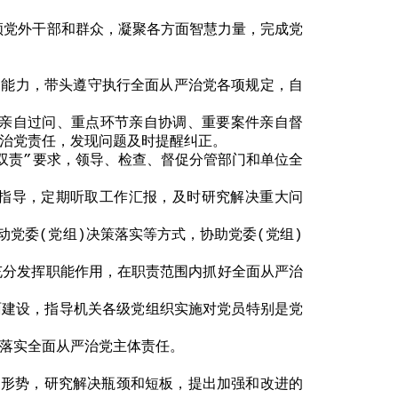
领党外干部和群众，凝聚各方面智慧力量，完成党
和能力，带头遵守执行全面从严治党各项规定，自
亲自过问、重点环节亲自协调、重要案件亲自督
治党责任，发现问题及时提醒纠正。
双责
要求，领导、检查、督促分管部门和单位全
”
指导，定期听取工作汇报，及时研究解决重大问
动党委
党组
决策落实等方式，协助党委
党组
(
)
(
)
充分发挥职能作用，在职责范围内抓好全面从严治
面建设，指导机关各级党组织实施对党员特别是党
落实全面从严治党主体责任。
判形势，研究解决瓶颈和短板，提出加强和改进的