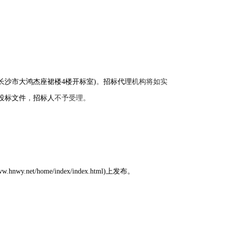
长沙市大鸿杰座裙楼
4
楼
开标室
)
。
招标代理
机构将如实
投标文件
，
招标人
不予受理。
nwy.net/home/index/index.html)上发布。