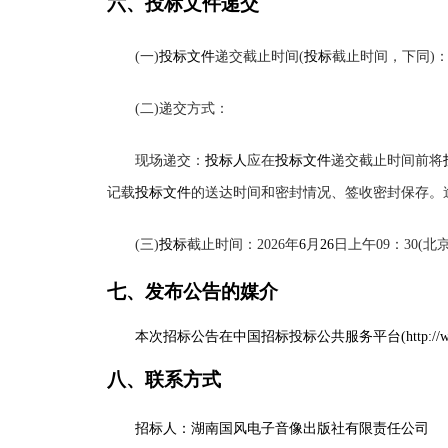
六、
投标
文件递交
(一)
投标文件
递交截止时间
(
投标
截止时间，下同
)：
(二)递交方式：
现场递交
：
投标人
应在
投标文件
递交截止时间前将
记载
投标文件
的送达时间和密封情况、签收密封保存。
(三)
投标
截止时间：
2026年
6
月
26
日上午
09：30(北
七、发布公告的媒介
本次招标公告在中国招标投标公共服务平台
(http
八
、联系方式
招标人：湖南国风电子音像出版社有限责任公司