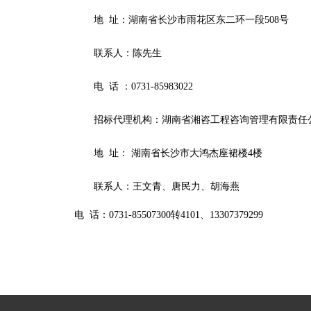
地
址：湖南省长沙市雨花区东二环一段
508号
联系人：
陈先生
电
话
：
0731-85983022
招标代理机构：
湖南省湘咨工程咨询管理有限责任
地
址：
湖南省长沙市大鸿杰座裙楼
4楼
联系人：
王文青
、唐民力、胡海燕
电
话：
0731-85507300转4101、13307379299