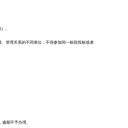
图
）
。
股、管理关系的不同单位，不得参加同一标段投标或者
同)，逾期不予办理。