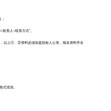
名；
称+联系人+联系方式”。
证，以上①、②资料必须加盖
投标人
公章。报名资料齐全
形式澄清。
。