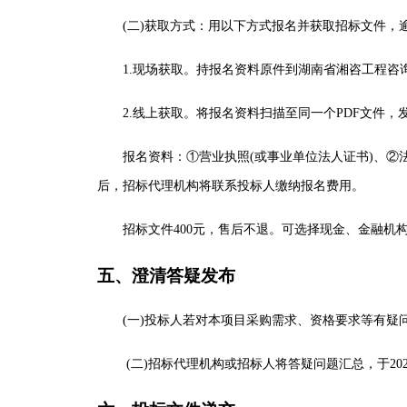
(二)获取方式：用以下方式报名并获取
招标文件
，
1.现场获取。持报名资料原件到
湖南省湘咨工程咨
2.线上获取。将报名资料扫描至同一个PDF文件，
报名资料：
①营业执照(或事业单位法人证书)、②
后，
招标代理
机构将联系
投标人
缴纳报名费用。
招标
文件
400元，售后不退。可选择现金、金融机
五、澄清答疑发布
(一)
投标人
若对本项目采购需求、资格要求等有疑
(二)
招标
代理机构或
招标人
将答疑问题汇总，于
20