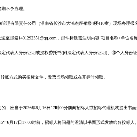
逾期不予办理。
询管理有限责任公司
（湖南省长沙市大鸿杰座裙楼
4
楼
410室
）现场办理报
发送至邮箱
1401292351
@qq.com，邮件标题需注明内容“项目名称+单位名
法定代表人身份证明或授权委托书(附法定代表人身份证明)、③个人身份
构转账方式购买
招标
文件，发票当场领取或在开标时领取。
问的，应当于
2026年
6
月
16
日
17时00分前向
招标人
或
招标代理
机构提出书面
26年
6
月
17
日
17:00时前，
招标人
将问题的澄清以书面形式发放给各
投标人