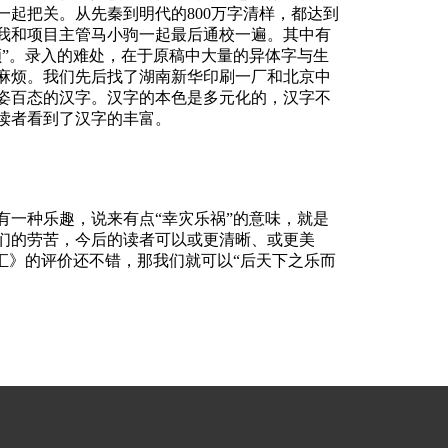
一起把关。从先秦到明代的
800万字清样，都达到
对，我和项目主管马小驹一起最后通校一遍。其中有
颜”。录入的难处，在于原稿中大量的异体字与生
麻烦。我们先后找了湖南新华印刷一厂和北京中
姿百态的汉字。汉字的本色是多元化的，汉字不
读者看到了汉字的丰富。
有一种乐趣，说来有点
“幸灾乐祸”的意味，就是
们的劳苦，今后的读者可以或更清晰、或更美
汇》的评价还不错，那我们就可以“后天下之乐而