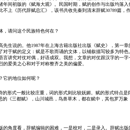
绪年间初版的《赋海大观》。民国时期，赋的创作与出版均落入
比不上《历代辞赋总汇》，该书共收先秦到清末辞赋
30789篇
体，请问这个民族特色何在？
高先生说的。他
1987年在上海古籍出版社出版《赋史》，第一
了对于赋的定义：赋是不歌而诵的文体，以铺叙描写较多为特色
语言讲究对仗对偶，好语成双。我想，文章的对仗跟汉字的一字
烈的爱美之心和对于对称整齐之美的偏爱。
？它的地位如何呢？
，诗的形式一般比较庄重，词的形式则比较妩媚。赋的形式特点是
左思的《三都赋》，山川城邑，鸟兽草木，都在赋中，其包罗万象
版的角度看，辞赋编辑的困难，一是校对，二是录入。辞赋出版