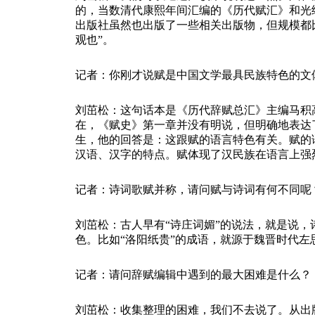
的，当数清代康熙年间汇编的《历代赋汇》和光
出版社虽然也出版了一些相关出版物，但规模都
观也”。
记者：你刚才说赋是中国文学最具民族特色的文
刘茁松：这句话本是《历代辞赋总汇》主编马积
在，《赋史》第一章并没有明说，但明确地表达
生，他的回答是：这跟赋的语言特色有关。赋的
汉语、汉字的特点。赋体现了汉民族在语言上强
记者：诗词歌赋并称，请问赋与诗词有何不同呢
刘茁松：古人早有
“诗庄词媚”的说法，就是说
色。比如“洛阳纸贵”的成语，就源于魏晋时代
记者：请问辞赋编辑中遇到的最大困难是什么？
刘茁松：收集整理的困难，我们不去说了。从出