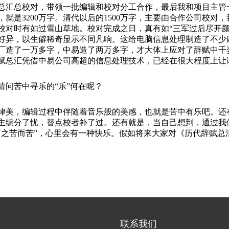
总汇总校对，带领一批编辑和校对分工合作，最后我和项目主管
次，就是3200万字。清代以后的1500万字，主要由合作公司校
，校对时有如过雪山草地。校对完成之日，真有如“三军过后尽开
好异，以生僻稀奇显示不同凡响。这给电脑信息处理制造了不少
厂造了一万多字，中易造了两万多字，才大体上应对了辞赋中千
赋总汇凭借中易公司高超的信息处理技术，已经在很大程度上让
请问苦中寻乐的
“乐”何在呢？
律美，编辑过程中伴随着音乐般的美感，也就是苦中有乐吧。还
主编分了忧，替点校者补了过。还有就是，当自己想到，通过我
下之苦而苦”，心里会有一种快乐。假如将来大家对《历代辞赋总
联系我们