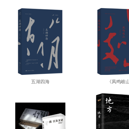
五湖四海
《凤鸣岐