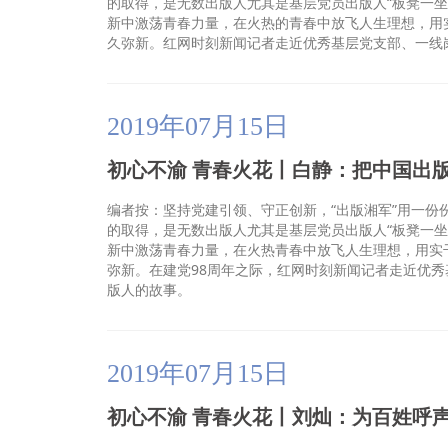
的取得，是无数出版人尤其是基层党员出版人“板凳一
新中激荡青春力量，在火热的青春中放飞人生理想，用
久弥新。红网时刻新闻记者走近优秀基层党支部、一线
2019年07月15日
初心不渝 青春火花丨白静：把中国出
编者按：坚持党建引领、守正创新，“出版湘军”用一
的取得，是无数出版人尤其是基层党员出版人“板凳一
新中激荡青春力量，在火热青春中放飞人生理想，用实
弥新。在建党98周年之际，红网时刻新闻记者走近优
版人的故事。
2019年07月15日
初心不渝 青春火花丨刘灿：为百姓呼