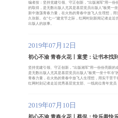
编者按：坚持党建引领、守正创新，“出版湘军”用一
的取得，是无数出版人尤其是基层党员出版人“板凳一
新中激荡青春力量，在火热的青春中放飞人生理想，用
久弥新。在“七一”建党节之际，红网时刻新闻记者走
出版人的故事。
2019年07月12日
初心不渝 青春火花丨童雯：让书本找
坚持党建引领、守正创新，“出版湘军”用一份份亮眼
是无数出版人尤其是基层党员出版人“板凳一坐十年冷
青春力量，在火热的青春中放飞人生理想，用实干苦干
红网时刻记者走近优秀基层党支部、一线岗位青年党员
2019年07月10日
初心不渝 青春火花丨蔡侃：快乐着快