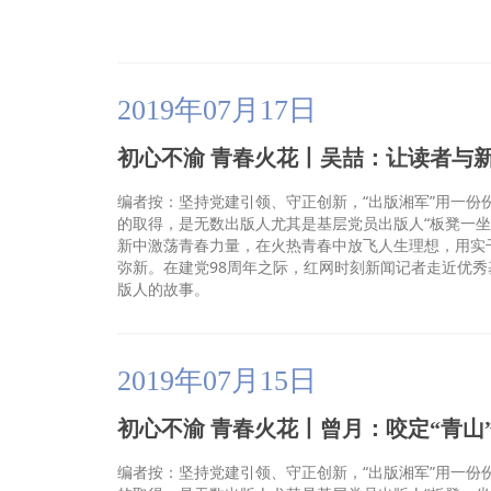
2019年07月17日
初心不渝 青春火花丨吴喆：让读者与
编者按：坚持党建引领、守正创新，“出版湘军”用一
的取得，是无数出版人尤其是基层党员出版人“板凳一
新中激荡青春力量，在火热青春中放飞人生理想，用实
弥新。在建党98周年之际，红网时刻新闻记者走近优
版人的故事。
2019年07月15日
初心不渝 青春火花丨曾月：咬定“青山
编者按：坚持党建引领、守正创新，“出版湘军”用一