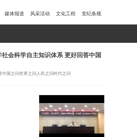
媒体报道
风采活动
文化工程
党纪条规
学社会科学自主知识体系 更好回答中国
答中国之问世界之问人民之问时代之问