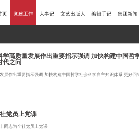
首页
党建工作
大事记
文艺出版人
编辑手记
集团新闻
科学高质量发展作出重要指示强调 加快构建中国哲
时代之问
发展作出重要指示强调 加快构建中国哲学社会科学自主知识体系 更好回
社党员上党课
赛丰同志为全社党员上党课