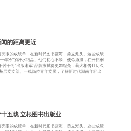
新闻的距离更近
份份亮眼的成绩单，在新时代图书蓝海，勇立潮头。这些成绩
坐十年冷”的汗水结晶。他们初心不渝、使命勇担，在开拓创
干苦干将“出版湘军”品牌擦拭得更加锃亮，薪火相传且历久
秀基层党支部、一线岗位青年党员，了解新时代湖南年轻出
”十五载 立根图书出版业
份份亮眼的成绩单，在新时代图书蓝海，勇立潮头。这些成绩