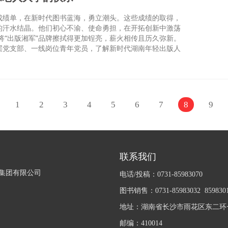
的成绩单，在新时代图书蓝海，勇立潮头。这些成绩的取得，
”的汗水结晶。他们初心不渝、使命勇担，在开拓创新中激荡
将“出版湘军”品牌擦拭得更加锃亮，薪火相传且历久弥新。
基层党支部、一线岗位青年党员，了解新时代湖南年轻出版人
1
2
3
4
5
6
7
8
9
联系我们
集团有限公司
电话/投稿：0731-85983070
图书销售：0731-85983032 859830
地址：湖南省长沙市雨花区东二环一
邮编：410014